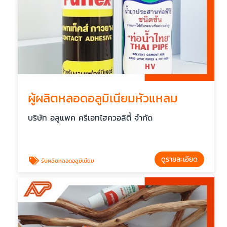
ผู้ผลิตหลอดอลูมิเนียมหัวแหลม
บริษัท อลูแพค ครีเอทไฮควอลิตี้ จำกัด
ดูรายละเอียด
รับผลิตหลอดอลูมิเนียม