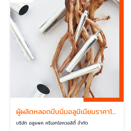
ผู้ผลิตหลอดบีบนิ่มอลูมิเนียมราคาโรงงาน
บริษัท อลูแพค ครีเอทไฮควอลิตี้ จำกัด