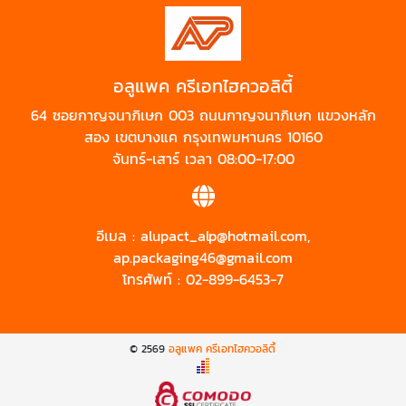
อลูแพค ครีเอทไฮควอลิตี้
64 ซอยกาญจนาภิเษก 003 ถนนกาญจนาภิเษก แขวงหลัก
สอง เขตบางแค กรุงเทพมหานคร 10160
จันทร์-เสาร์ เวลา 08:00-17:00
อีเมล :
alupact_alp@hotmail.com
,
ap.packaging46@gmail.com
โทรศัพท์ :
02-899-6453-7
© 2569
อลูแพค ครีเอทไฮควอลิตี้