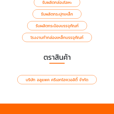
รับผลิตกล่องโลหะ
รับผลิตกระปุกเหล็ก
รับผลิตกระป๋องบรรจุภัณฑ์
โรงงานทำกล่องเหล็กบรรจุภัณฑ์
ตราสินค้า
บริษัท อลูแพค ครีเอทไฮควอลิตี้ จำกัด