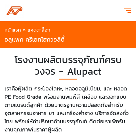
หน้าแรก
»
แคตตาล็อก
อลูแพค ครีเอทไฮควอลิตี้
โรงงานผลิตบรรจุภัณฑ์ครบ
วงจร - Alupact
เราคือผู้ผลิต กระป๋องโลหะ, หลอดอลูมิเนียม, และ หลอด
PE Food Grade พร้อมงานพิมพ์สี เคลือบ และออกแบบ
ตามแบรนด์ลูกค้า ด้วยมาตรฐานความปลอดภัยสำหรับ
อุตสาหกรรมอาหาร ยา และเครื่องสำอาง บริการจัดส่งทั่ว
ไทย พร้อมให้คำปรึกษาด้านบรรจุภัณฑ์ ติดต่อเราเพื่อรับ
งานคุณภาพในราคาผู้ผลิต