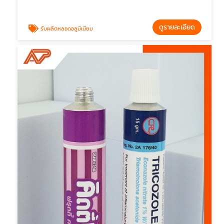
ดูรายละเอียด
รับผลิตหลอดอลูมิเนียม