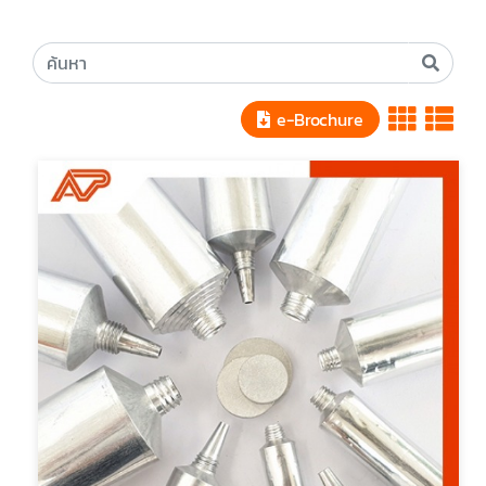
e-Brochure