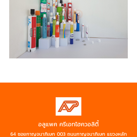
อลูแพค ครีเอทไฮควอลิตี้
64 ซอยกาญจนาภิเษก 003 ถนนกาญจนาภิเษก แขวงหลัก