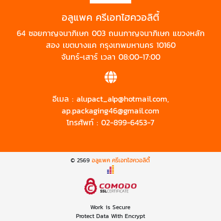
อลูแพค ครีเอทไฮควอลิตี้
64 ซอยกาญจนาภิเษก 003 ถนนกาญจนาภิเษก แขวงหลัก
สอง เขตบางแค กรุงเทพมหานคร 10160
จันทร์-เสาร์ เวลา 08:00-17:00
อีเมล :
alupact_alp@hotmail.com
,
ap.packaging46@gmail.com
โทรศัพท์ :
02-899-6453-7
© 2569
อลูแพค ครีเอทไฮควอลิตี้
Work is Secure
Protect Data With Encrypt