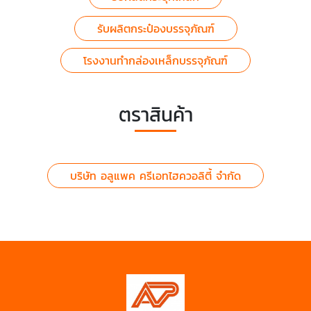
รับผลิตกระป๋องบรรจุภัณฑ์
โรงงานทำกล่องเหล็กบรรจุภัณฑ์
ตราสินค้า
บริษัท อลูแพค ครีเอทไฮควอลิตี้ จำกัด