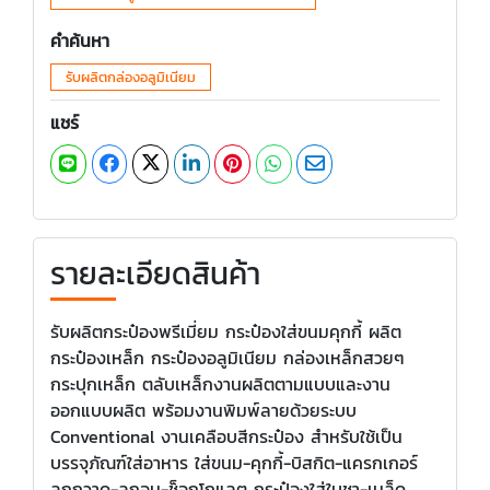
คำค้นหา
รับผลิตกล่องอลูมิเนียม
แชร์
รายละเอียดสินค้า
รับผลิตกระป๋องพรีเมี่ยม กระป๋องใส่ขนมคุกกี้ ผลิต
กระป๋องเหล็ก กระป๋องอลูมิเนียม กล่องเหล็กสวยๆ
กระปุกเหล็ก ตลับเหล็กงานผลิตตามแบบและงาน
ออกแบบผลิต พร้อมงานพิมพ์ลายด้วยระบบ
Conventional งานเคลือบสีกระป๋อง สำหรับใช้เป็น
บรรจุภัณฑ์ใส่อาหาร ใส่ขนม-คุกกี้-บิสกิต-แครกเกอร์
ลูกกวาด-ลูกอม-ช็อกโกแลต กระป๋องใส่ใบชา-เมล็ด